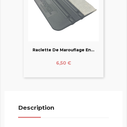
Raclette De Marouflage En...
Prix
6,50 €
Description