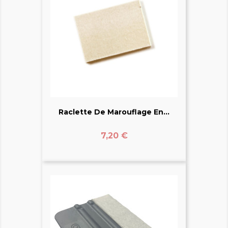
Raclette De Marouflage En...
Prix
7,20 €