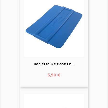
Raclette De Pose En...
Prix
3,90 €