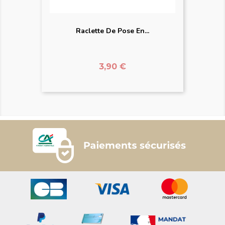
Raclette De Pose En...
Prix
3,90 €