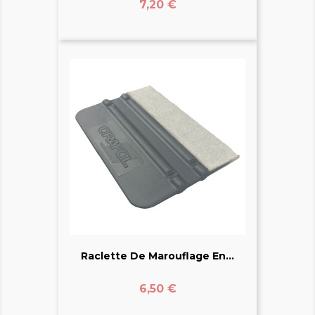
Prix
7,20 €
Raclette De Marouflage En...
Prix
6,50 €