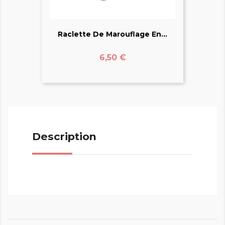
Raclette De Marouflage En...
Prix
6,50 €
Description