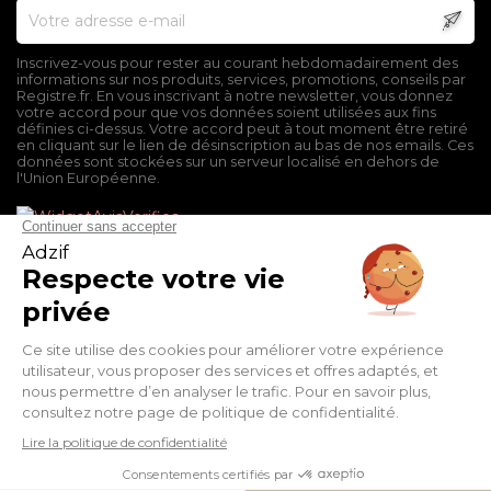
Inscrivez-vous pour rester au courant hebdomadairement des
informations sur nos produits, services, promotions, conseils par
Registre.fr. En vous inscrivant à notre newsletter, vous donnez
votre accord pour que vos données soient utilisées aux fins
définies ci-dessus. Votre accord peut à tout moment être retiré
en cliquant sur le lien de désinscription au bas de nos emails. Ces
données sont stockées sur un serveur localisé en dehors de
l'Union Européenne.
Mentions légales
Conditions générales de vente
Politique de confidentialité
Facebook
Twitter
Pinterest
Suivez-nous