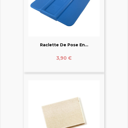
Raclette De Pose En...
Prix
3,90 €