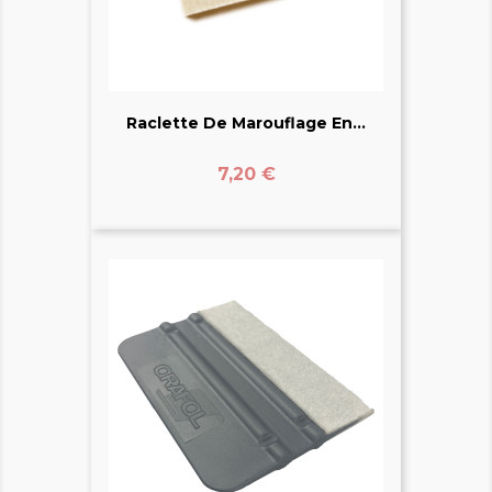
Raclette De Marouflage En...
Prix
7,20 €