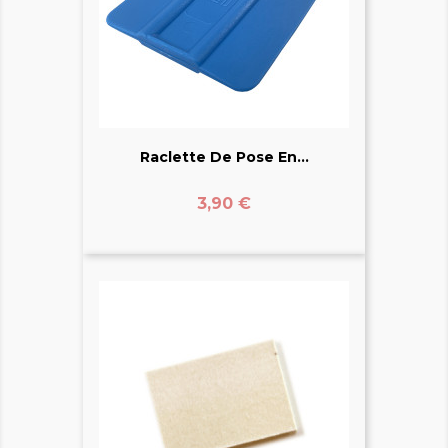
Raclette De Pose En...
Prix
3,90 €