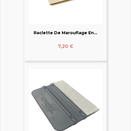
Raclette De Marouflage En...
Prix
7,20 €