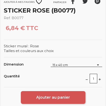
favorite_border
Ajouter à mes favoris
Partager
STICKER ROSE (B0077)
Ref. B0077
6,84 €
TTC
Sticker mural : Rose
Tailles et couleurs aux choix
Dimension
Quantité
Ajouter au panier