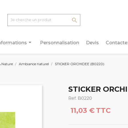

arrow_drop_down
nformations
Personnalisation
Devis
Contacte
 Nature
Ambiance naturel
STICKER ORCHIDEE (B0220)
STICKER ORCHI
Ref. B0220
11,03 €
TTC