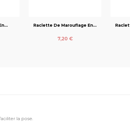
er
favorite_border
n...
Raclette De Marouflage En...
Raclet
Prix
7,20 €
ciliter la pose.