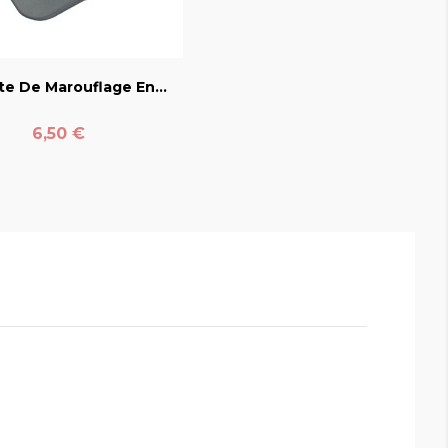
favorite_border
te De Marouflage En...
Prix
6,50 €