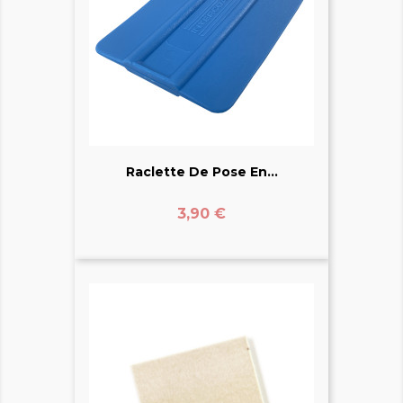
Raclette De Pose En...
Prix
3,90 €