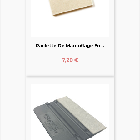
Raclette De Marouflage En...
Prix
7,20 €