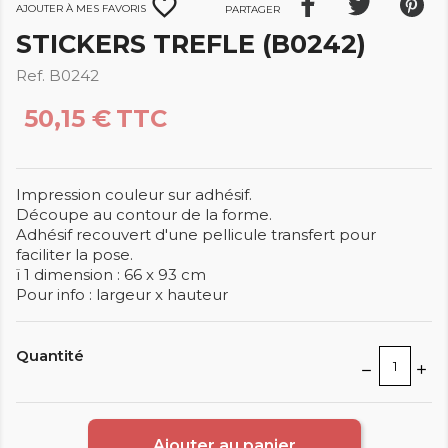
favorite_border
Ajouter à mes favoris
Partager
STICKERS TREFLE (B0242)
Ref. B0242
50,15 €
TTC
Impression couleur sur adhésif.
Découpe au contour de la forme.
Adhésif recouvert d'une pellicule transfert pour
faciliter la pose.
ï 1 dimension : 66 x 93 cm
Pour info : largeur x hauteur
Quantité
Ajouter au panier