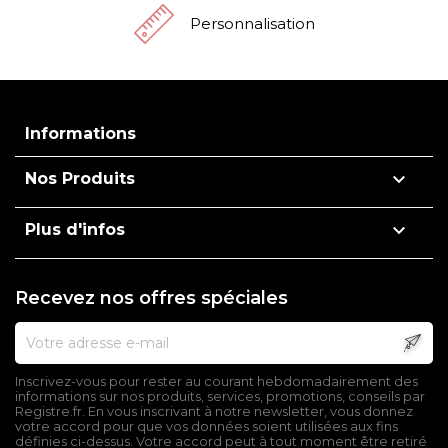
Personnalisation
Informations

Nos Produits

Plus d'infos
Recevez nos offres spéciales
Inscrivez-vous pour rester au courant hebdomadairement des
informations sur nos produits, services, promotions, conseils par
Registre.fr. En vous inscrivant à notre newsletter, vous donnez
votre accord pour que vos données soient utilisées aux fins
définies ci-dessus. Votre accord peut à tout moment être retiré