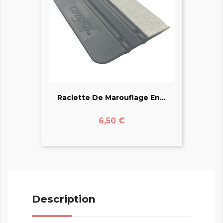
Raclette De Marouflage En...
Prix
6,50 €
Description