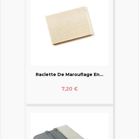
Raclette De Marouflage En...
Prix
7,20 €