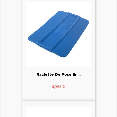
Raclette De Pose En...
Prix
3,90 €