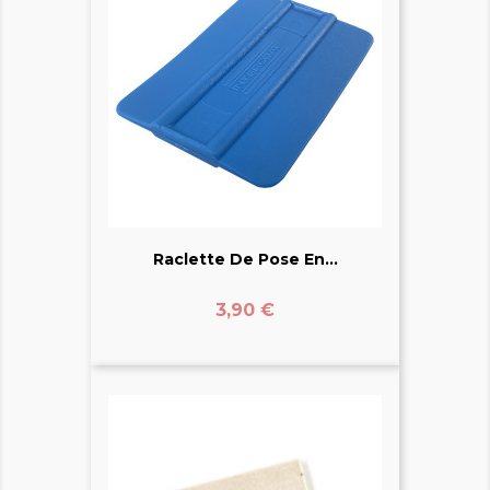
Raclette De Pose En...
Prix
3,90 €