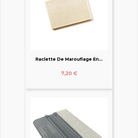
Raclette De Marouflage En...
Prix
7,20 €