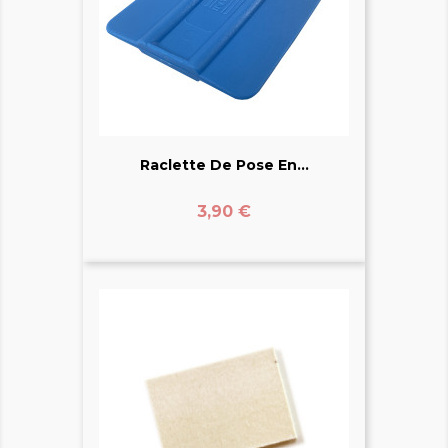
Raclette De Pose En...
Prix
3,90 €