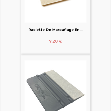
Raclette De Marouflage En...
Prix
7,20 €