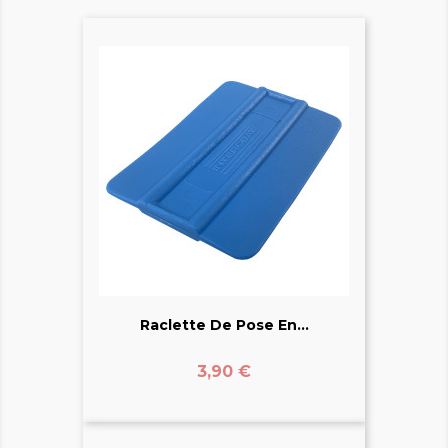
Raclette De Pose En...
Prix
3,90 €