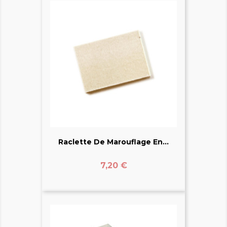
Raclette De Marouflage En...
Prix
7,20 €