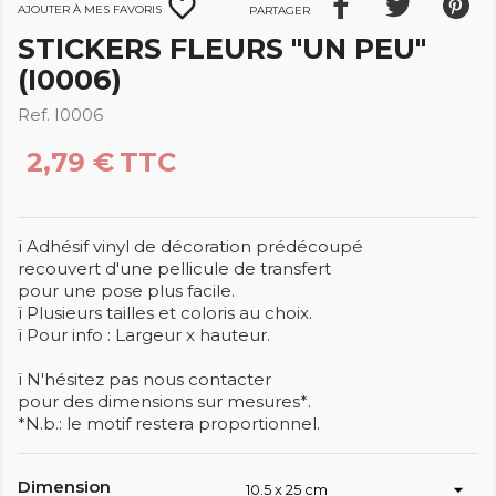
favorite_border
Ajouter à mes favoris
Partager
STICKERS FLEURS "UN PEU"
(I0006)
Ref. I0006
2,79 €
TTC
ï Adhésif vinyl de décoration prédécoupé
recouvert d'une pellicule de transfert
pour une pose plus facile.
ï Plusieurs tailles et coloris au choix.
ï Pour info : Largeur x hauteur.
ï N'hésitez pas nous contacter
pour des dimensions sur mesures*.
*N.b.: le motif restera proportionnel.
Dimension