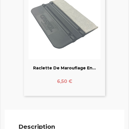
Raclette De Marouflage En...
Prix
6,50 €
Description