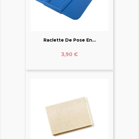
Raclette De Pose En...
Prix
3,90 €