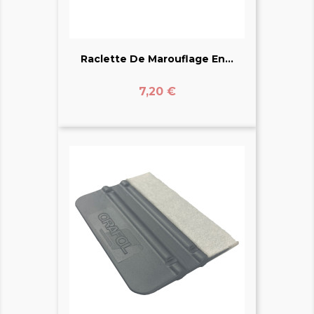
Raclette De Marouflage En...
Prix
7,20 €