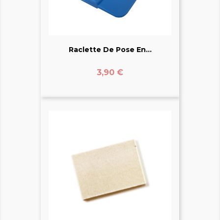
Raclette De Pose En...
Prix
3,90 €