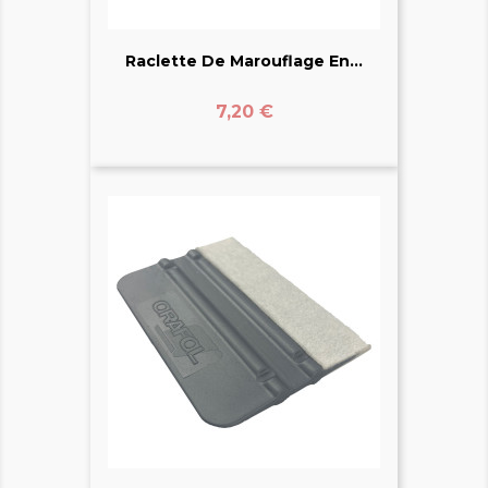
Raclette De Marouflage En...
Prix
7,20 €