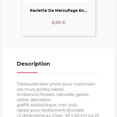
Raclette De Marouflage En...
Prix
6,50 €
Description
TableauStickers photo pour customiser
vos murs, portes, tables.
Ambiances florales, naturelle, galets,
zébre, dalmatien,
graffiti, bibliothéque, mer, bois...
Idéale pour revêtement décoratif.
ï 2 dimensions au choix : 40 x 60 cm ou 20