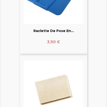
Raclette De Pose En...
Prix
3,90 €