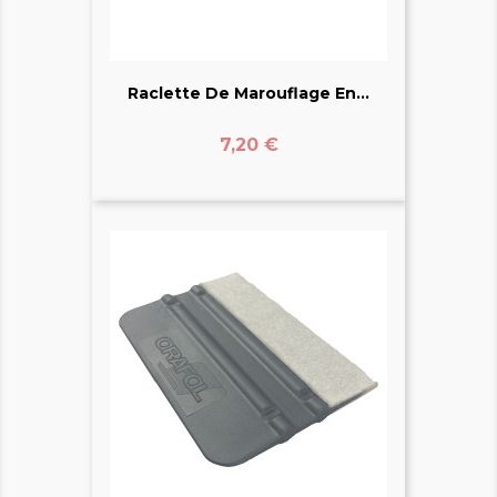
Raclette De Marouflage En...
Prix
7,20 €