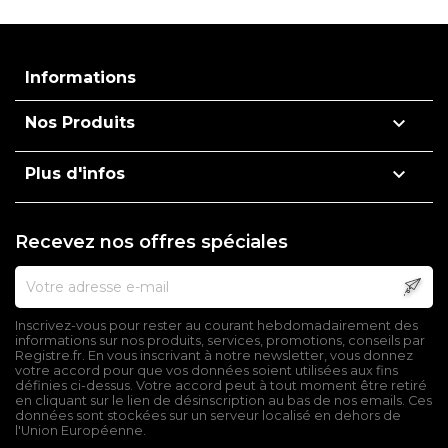
Informations

Nos Produits

Plus d'infos
Recevez nos offres spéciales
Inscrivez-vous pour rester au courant hebdomadairement des
informations sur nos produits, services, promotions, conseils par
Registre.fr. En vous inscrivant à notre newsletter, vous donnez
votre accord pour que vos données soient utilisées aux fins
définies ci-dessus. Votre accord peut à tout moment être retiré
en cliquant sur le lien de désinscription au bas de nos emails. Ces
données sont stockées sur un serveur localisé en dehors de
l'Union Européenne.