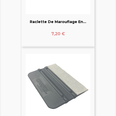
Raclette De Marouflage En...
Prix
7,20 €