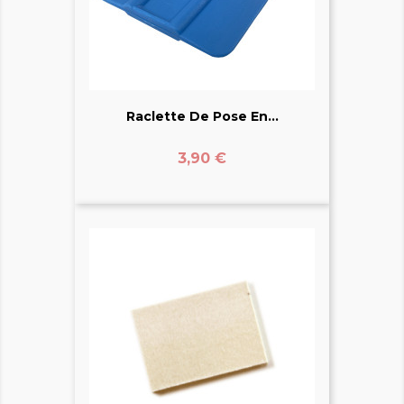
Raclette De Pose En...
Prix
3,90 €