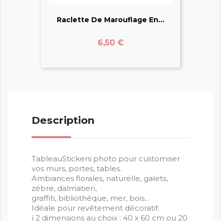
Raclette De Marouflage En...
Prix
6,50 €
Description
TableauStickers photo pour customiser
vos murs, portes, tables.
Ambiances florales, naturelle, galets,
zébre, dalmatien,
graffiti, bibliothéque, mer, bois...
Idéale pour revêtement décoratif.
ï 2 dimensions au choix : 40 x 60 cm ou 20