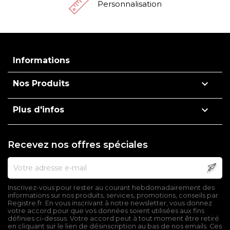
Personnalisation
Informations

Nos Produits

Plus d'infos
Recevez nos offres spéciales
Inscrivez-vous pour rester au courant hebdomadairement des
informations sur nos produits, services, promotions, conseils par
Registre.fr. En vous inscrivant à notre newsletter, vous donnez
votre accord pour que vos données soient utilisées aux fins
définies ci-dessus. Votre accord peut à tout moment être retiré
en cliquant sur le lien de désinscription au bas de nos emails. Ces