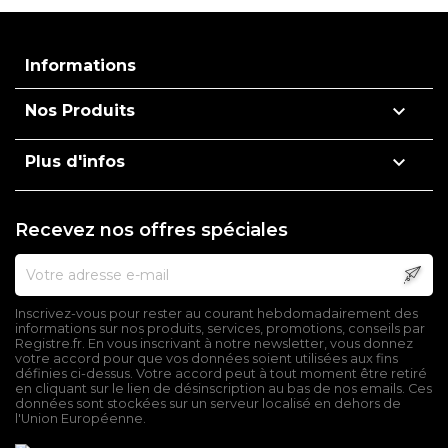
Informations

Nos Produits

Plus d'infos
Recevez nos offres spéciales
Inscrivez-vous pour rester au courant hebdomadairement des
informations sur nos produits, services, promotions, conseils par
Registre.fr. En vous inscrivant à notre newsletter, vous donnez
votre accord pour que vos données soient utilisées aux fins
définies ci-dessus. Votre accord peut à tout moment être retiré
en cliquant sur le lien de désinscription au bas de nos emails. Ces
données sont stockées sur un serveur localisé en dehors de
l'Union Européenne.