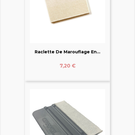
Raclette De Marouflage En...
Prix
7,20 €