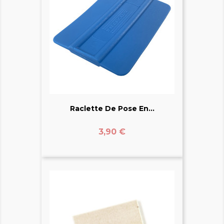
Raclette De Pose En...
Prix
3,90 €