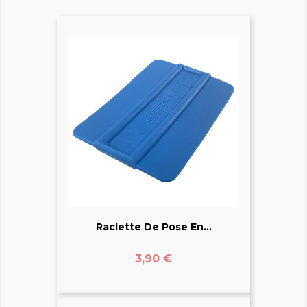
Raclette De Pose En...
Prix
3,90 €