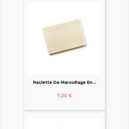
Raclette De Marouflage En...
Prix
7,20 €