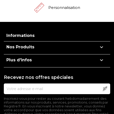
Personnalisation
Informations

Nos Produits

Plus d'infos
Recevez nos offres spéciales
Inscrivez-vous pour rester au courant hebdomadairement des
informations sur nos produits, services, promotions, conseils par
Registre.fr. En vous inscrivant à notre newsletter, vous donnez
votre accord pour que vos données soient utilisées aux fins
définies ci-dessus. Votre accord peut à tout moment être retiré