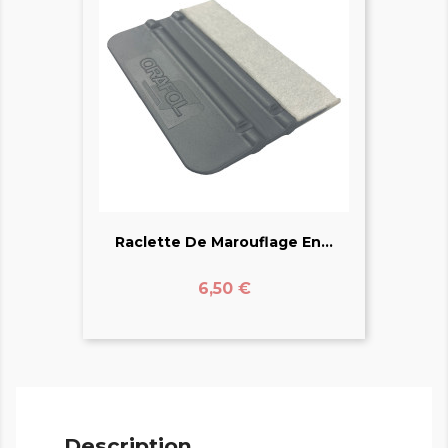
Raclette De Marouflage En...
Prix
6,50 €
Description