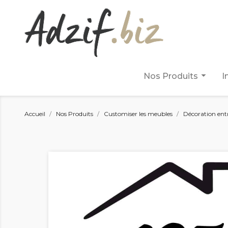
arrow_drop_down
Nos Produits
I
Accueil
Nos Produits
Customiser les meubles
Décoration ent