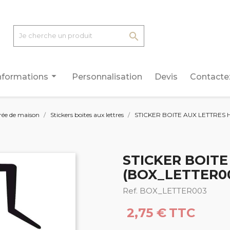

arrow_drop_down
nformations
Personnalisation
Devis
Contacte
rée de maison
Stickers boites aux lettres
STICKER BOITE AUX LETTRES
STICKER BOIT
(BOX_LETTER0
Ref. BOX_LETTER003
2,75 €
TTC