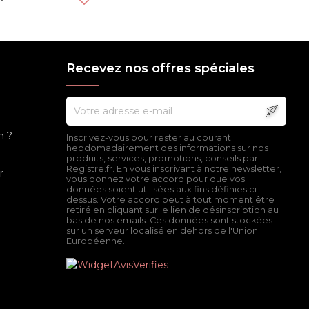
Recevez nos offres spéciales
n ?
Inscrivez-vous pour rester au courant
hebdomadairement des informations sur nos
produits, services, promotions, conseils par
Registre.fr. En vous inscrivant à notre newsletter,
r
vous donnez votre accord pour que vos
données soient utilisées aux fins définies ci-
dessus. Votre accord peut à tout moment être
retiré en cliquant sur le lien de désinscription au
bas de nos emails. Ces données sont stockées
sur un serveur localisé en dehors de l'Union
Européenne.