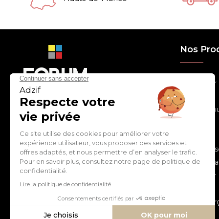
Nos Pro
> Relooker
> Habiller
con
tact
@
adz
if.biz
> Chouchou
> Egayer
> Décorer
ZI de Cantimpré Avenue de
> Customis
l'Europe CS60014
59400 CAMBRAI - FRANCE
> Personnal
> S'inspirer
Tél :
03 27 74 97 00
> Fêter
> Commerç