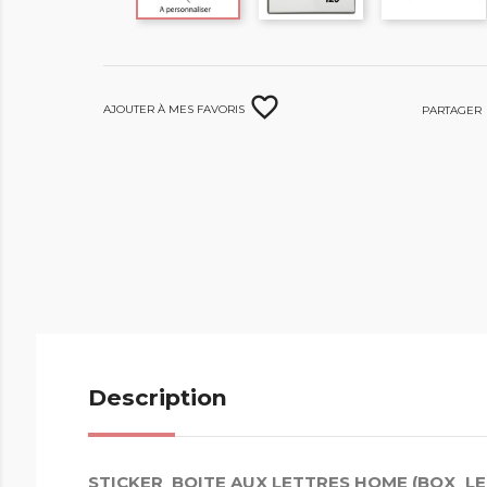
favorite_border
Ajouter à mes favoris
Partager
Description
STICKER BOITE AUX LETTRES HOME (BOX_L