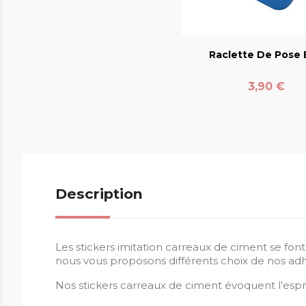
favorite_bord
Raclette De Pose E
Prix
3,90 €
Description
Les stickers imitation carreaux de ciment se fon
nous vous proposons différents choix de nos adhé
Nos stickers carreaux de ciment évoquent l'esp