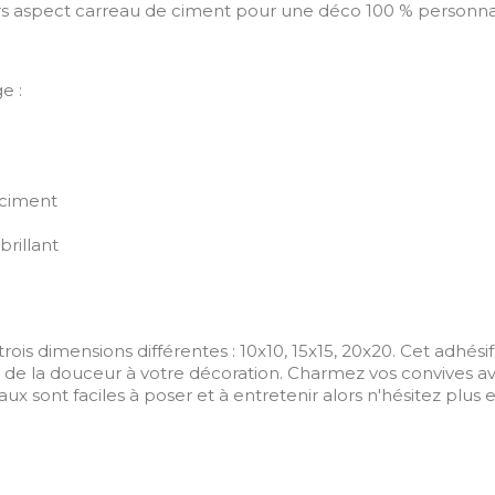
s aspect carreau de ciment pour une déco 100 % personnal
e :
e ciment
brillant
rois dimensions différentes : 10x10, 15x15, 20x20. Cet adhési
r de la douceur à votre décoration. Charmez vos convives av
ux sont faciles à poser et à entretenir alors n'hésitez plus et