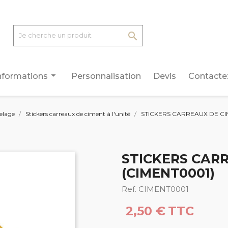

arrow_drop_down
nformations
Personnalisation
Devis
Contacte
relage
Stickers carreaux de ciment à l'unité
STICKERS CARREAUX DE C
STICKERS CAR
(CIMENT0001)
Ref. CIMENT0001
2,50 €
TTC