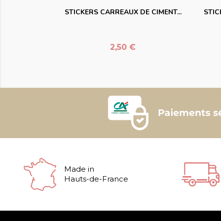
STICKERS CARREAUX DE CIMENT...
STIC
Prix
2,50 €
Made in
Hauts-de-France