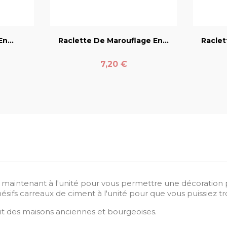
er
favorite_border
n...
Raclette De Marouflage En...
Raclet
Prix
7,20 €
t maintenant à l'unité pour vous permettre une décoration p
sifs carreaux de ciment à l'unité pour que vous puissiez tr
rit des maisons anciennes et bourgeoises.