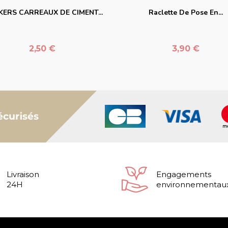
KERS CARREAUX DE CIMENT...
Raclette De Pose En...
Prix
Prix
2,50 €
3,90 €
Livraison
Engagements
24H
environnementau