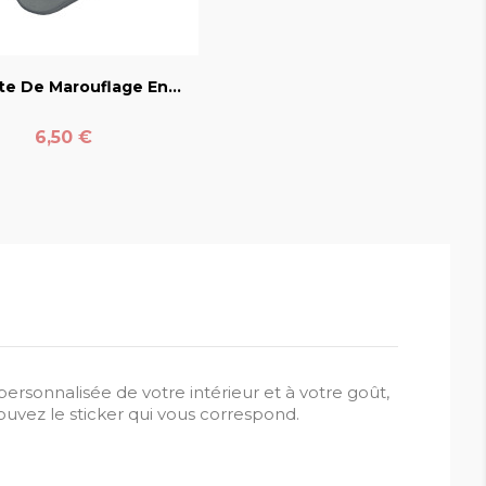
favorite_border
te De Marouflage En...
Prix
6,50 €
ersonnalisée de votre intérieur et à votre goût,
ouvez le sticker qui vous correspond.