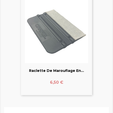
Raclette De Marouflage En...
Prix
6,50 €