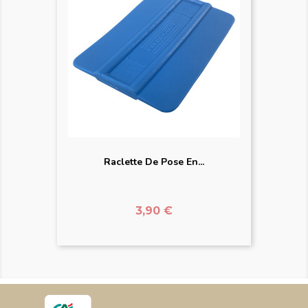
Raclette De Pose En...
Prix
3,90 €