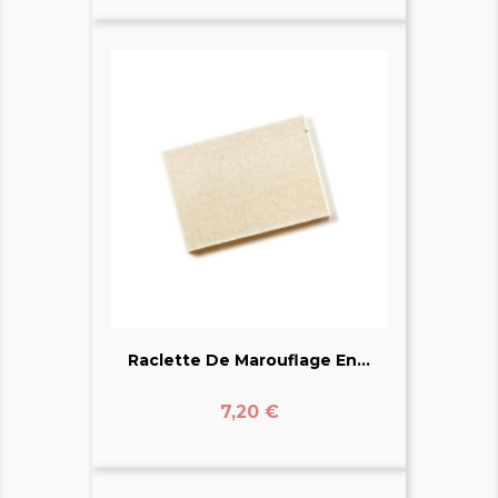
Raclette De Marouflage En...
Prix
7,20 €