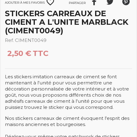
favorite_border
Ajouter à mes favoris
Partager
STICKERS CARREAUX DE
CIMENT A L'UNITE MARBLACK
(CIMENT0049)
Ref. CIMENT0049
2,50 €
TTC
Les stickers imitation carreaux de ciment se font
maintenant à l'unité pour vous permettre une
décoration personnalisée de votre intérieur et à votre
goût, nous vous proposons différents choix de nos
adhésifs carreaux de ciment à l'unité pour que vous
puissiez trouvez le sticker qui vous correspond.
Nos stickers carreaux de ciment évoquent l'esprit des
maisons anciennes et bourgeoises.
Réalisez-vous même votre patchwork de stickers