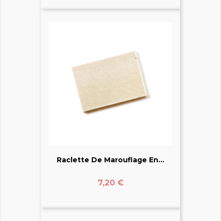
Raclette De Marouflage En...
Prix
7,20 €