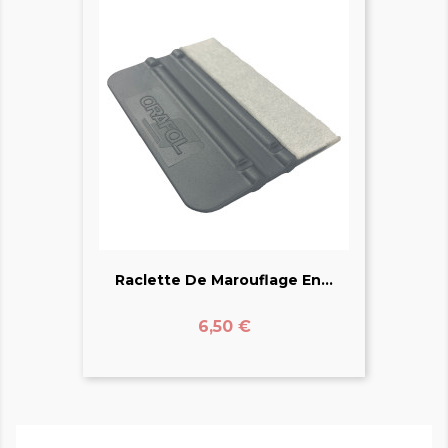
Raclette De Marouflage En...
Prix
6,50 €