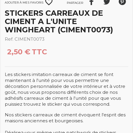
favorite_border
Ajouter à mes favoris
Partager
STICKERS CARREAUX DE
CIMENT A L'UNITE
WINGHEART (CIMENT0073)
Ref. CIMENT0073
2,50 €
TTC
Les stickers imitation carreaux de ciment se font
maintenant à l'unité pour vous permettre une
décoration personnalisée de votre intérieur et à votre
goût, nous vous proposons différents choix de nos
adhésifs carreaux de ciment à l'unité pour que vous
puissiez trouvez le sticker qui vous correspond.
Nos stickers carreaux de ciment évoquent l'esprit des
maisons anciennes et bourgeoises.
Réalisez-vous même votre patchwork de stickers