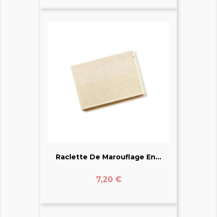
Raclette De Marouflage En...
Prix
7,20 €