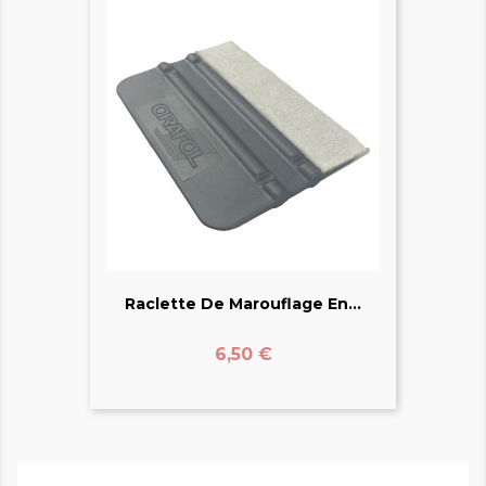
Raclette De Marouflage En...
Prix
6,50 €