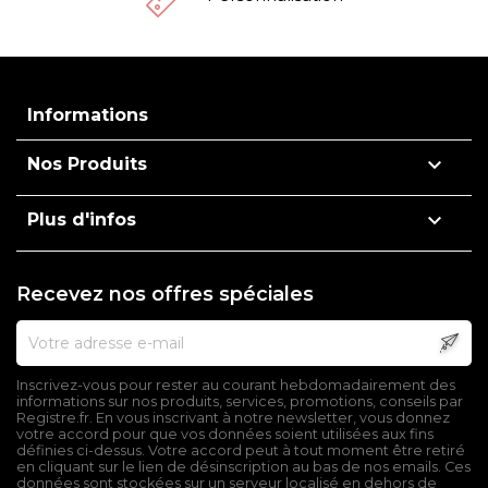
Informations

Nos Produits

Plus d'infos
Recevez nos offres spéciales
Inscrivez-vous pour rester au courant hebdomadairement des
informations sur nos produits, services, promotions, conseils par
Registre.fr. En vous inscrivant à notre newsletter, vous donnez
votre accord pour que vos données soient utilisées aux fins
définies ci-dessus. Votre accord peut à tout moment être retiré
en cliquant sur le lien de désinscription au bas de nos emails. Ces
données sont stockées sur un serveur localisé en dehors de