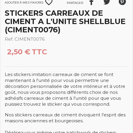
favorite_border
Ajouter à mes favoris
Partager
STICKERS CARREAUX DE
CIMENT A L'UNITE SHELLBLUE
(CIMENT0076)
Ref. CIMENT0076
2,50 €
TTC
Les stickers imitation carreaux de ciment se font
maintenant à l'unité pour vous permettre une
décoration personnalisée de votre intérieur et à votre
goût, nous vous proposons différents choix de nos
adhésifs carreaux de ciment à l'unité pour que vous
puissiez trouvez le sticker qui vous correspond.
Nos stickers carreaux de ciment évoquent l'esprit des
maisons anciennes et bourgeoises.
Réalisez-vous même votre patchwork de stickers