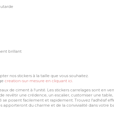
outarde
ent brillant
 nos stickers à la taille que vous souhaitez.
age
creation-sur-mesure en cliquant ici.
x de ciment à l'unité. Les stickers carrelages sont en vent
 de revêtir une crédence, un escalier, customiser une tab
ité se posent facilement et rapidement. Trouvez l'adhésif ef
ages apporteront du charme et de la convivialité dans votre ba