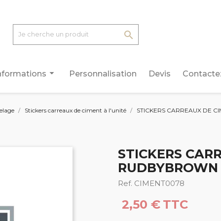

arrow_drop_down
nformations
Personnalisation
Devis
Contacte
relage
Stickers carreaux de ciment à l'unité
STICKERS CARREAUX DE CI
STICKERS CARR
RUDBYBROWN (
Ref. CIMENT0078
2,50 €
TTC