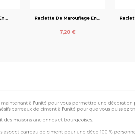
er
favorite_border
n...
Raclette De Marouflage En...
Raclet
Prix
7,20 €
t maintenant à l'unité pour vous permettre une décoration p
sifs carreaux de ciment à l'unité pour que vous puissiez tr
rit des maisons anciennes et bourgeoises.
s aspect carreau de ciment pour une déco 100 % personnal