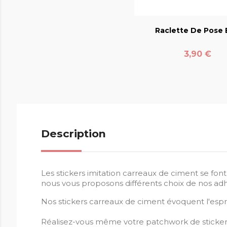
favorite_bord
Raclette De Pose E
Prix
3,90 €
Description
Les stickers imitation carreaux de ciment se fon
nous vous proposons différents choix de nos adhé
Nos stickers carreaux de ciment évoquent l'esp
Réalisez-vous même votre patchwork de sticker