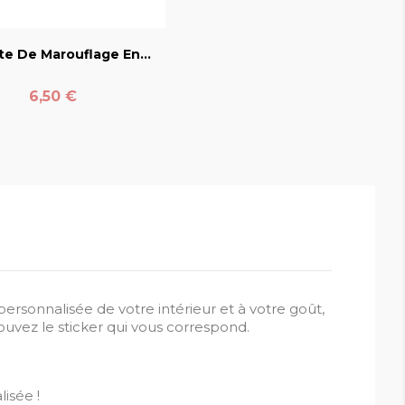
favorite_border
te De Marouflage En...
Prix
6,50 €
ersonnalisée de votre intérieur et à votre goût,
ouvez le sticker qui vous correspond.
isée !