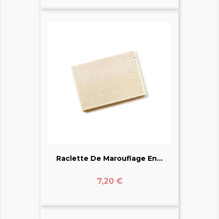
Raclette De Marouflage En...
Prix
7,20 €