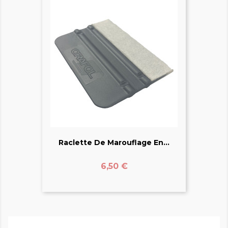
Raclette De Marouflage En...
Prix
6,50 €