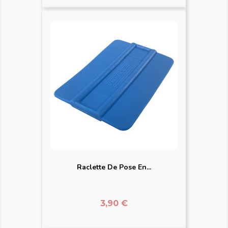
Raclette De Pose En...
Prix
3,90 €