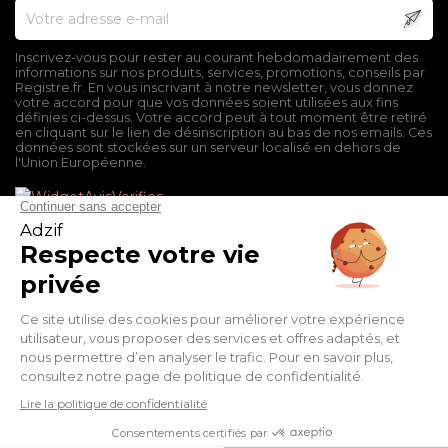
Inscrivez-vous pour rester au courant hebdomadairement des
informations sur nos produits, services, promotions, conseils par
Registre.fr. En vous inscrivant à notre newsletter, vous donnez
votre accord pour que vos données soient utilisées aux fins
définies ci-dessus. Votre accord peut à tout moment être retiré
en cliquant sur le lien de désinscription au bas de nos emails. Ces
données sont stockées sur un serveur localisé en dehors de
l'Union Européenne.
Mentions légales
Conditions générales de vente
Politique de confidentialité
Facebook
Twitter
Pinterest
Suivez-nous