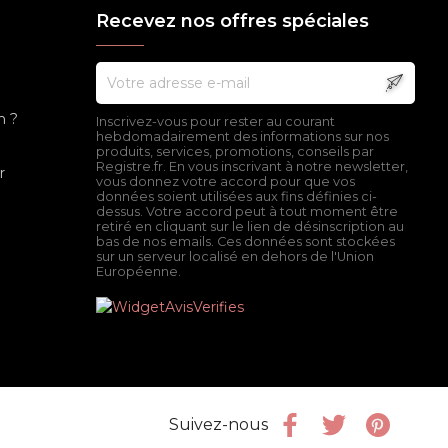
Recevez nos offres spéciales
n ?
Inscrivez-vous pour rester au courant
hebdomadairement des informations sur nos
produits, services, promotions, conseils par
Registre.fr. En vous inscrivant à notre newsletter,
r
vous donnez votre accord pour que vos
données soient utilisées aux fins définies ci-
dessus. Votre accord peut à tout moment être
retiré en cliquant sur le lien de désinscription au
bas de nos emails. Ces données sont stockées
sur un serveur localisé en dehors de l'Union
Européenne.
Facebook
Twitter
Pinter
Suivez-nous