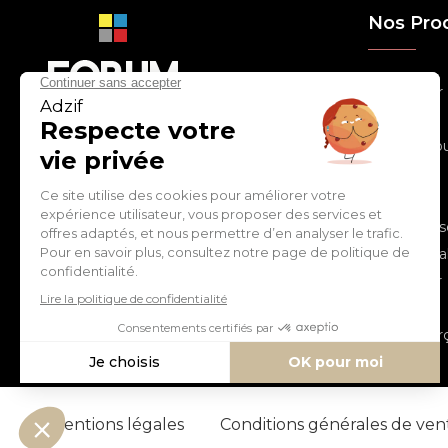
Nos Pro
> Relooker
> Habiller
con
tact
@
adz
if.biz
> Chouchou
> Egayer
> Décorer
ZI de Cantimpré Avenue de
> Customis
l'Europe CS60014
59400 CAMBRAI - FRANCE
> Personnal
> S'inspirer
Tél :
03 27 74 97 00
> Fêter
> Commerç
Mentions légales
Conditions générales de ve