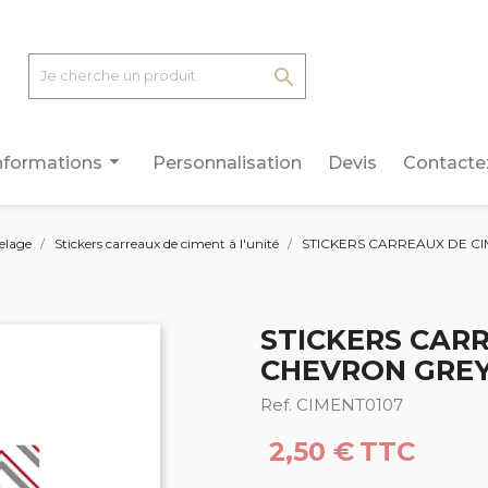

arrow_drop_down
nformations
Personnalisation
Devis
Contacte
relage
Stickers carreaux de ciment à l'unité
STICKERS CARREAUX DE CI
STICKERS CARR
CHEVRON GREY
Ref. CIMENT0107
2,50 €
TTC