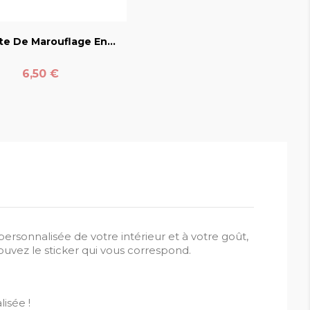
favorite_border
te De Marouflage En...
Prix
6,50 €
ersonnalisée de votre intérieur et à votre goût,
ouvez le sticker qui vous correspond.
isée !