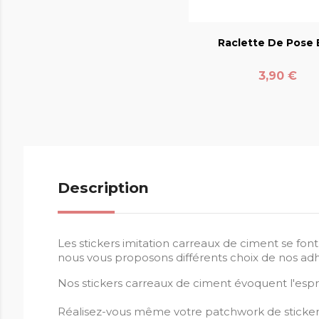
favorite_bord
Raclette De Pose E
Prix
3,90 €
Description
Les stickers imitation carreaux de ciment se fon
nous vous proposons différents choix de nos adhé
Nos stickers carreaux de ciment évoquent l'esp
Réalisez-vous même votre patchwork de sticker