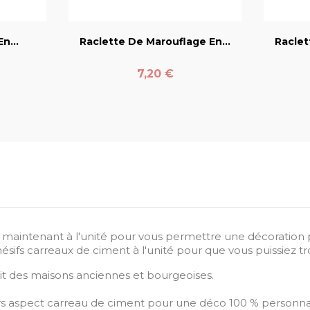
er
favorite_border
n...
Raclette De Marouflage En...
Raclet
Prix
7,20 €
t maintenant à l'unité pour vous permettre une décoration p
sifs carreaux de ciment à l'unité pour que vous puissiez tr
rit des maisons anciennes et bourgeoises.
s aspect carreau de ciment pour une déco 100 % personnal