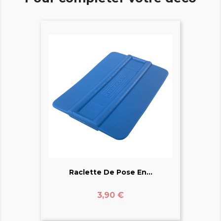
Raclette De Pose En...
Prix
3,90 €