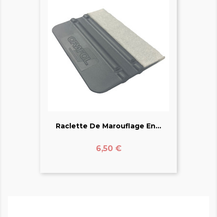
Raclette De Marouflage En...
Prix
6,50 €