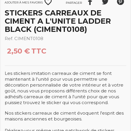
favorite_border
Ajouter à mes favoris
Partager
STICKERS CARREAUX DE
CIMENT A L'UNITE LADDER
BLACK (CIMENT0108)
Ref. CIMENT0108
2,50 €
TTC
Les stickers imitation carreaux de ciment se font
maintenant à l'unité pour vous permettre une
décoration personnalisée de votre intérieur et à votre
goût, nous vous proposons différents choix de nos
adhésifs carreaux de ciment à l'unité pour que vous
puissiez trouvez le sticker qui vous correspond.
Nos stickers carreaux de ciment évoquent l'esprit des
maisons anciennes et bourgeoises.
Réalisez-vous même votre patchwork de stickers