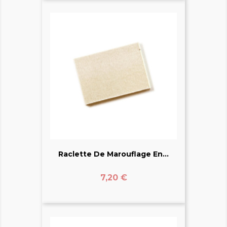
Raclette De Marouflage En...
Prix
7,20 €