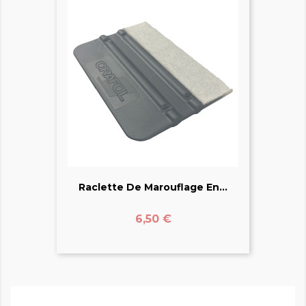
Raclette De Marouflage En...
Prix
6,50 €