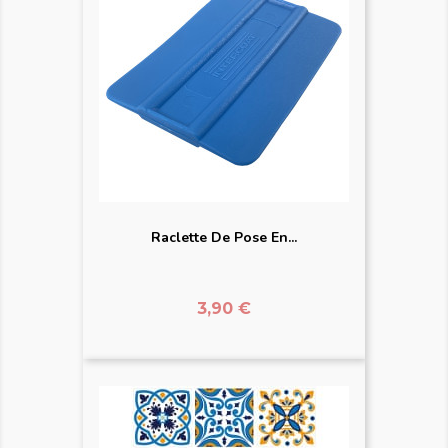
Raclette De Pose En...
Prix
3,90 €