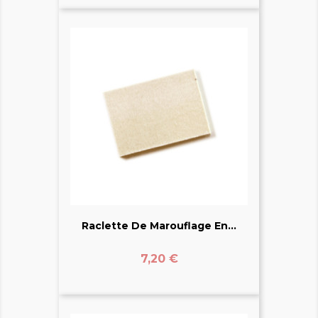
Raclette De Marouflage En...
Prix
7,20 €