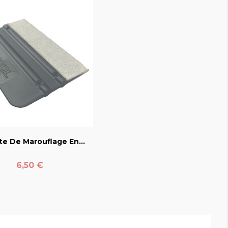
favorite_border
te De Marouflage En...
Prix
6,50 €