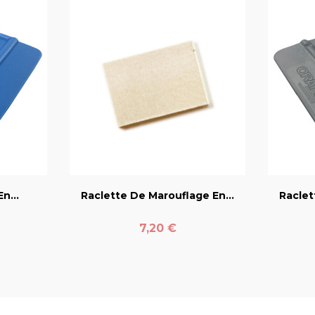
er
favorite_border
n...
Raclette De Marouflage En...
Raclet
Prix
7,20 €