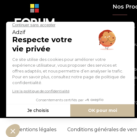
Nos Pro
> Relooker
> Habiller
con
tact
@
adz
if.biz
> Chouchou
> Egayer
> Décorer
ZI de Cantimpré Avenue de
> Customis
l'Europe CS60014
59400 CAMBRAI - FRANCE
> Personnal
> S'inspirer
Tél :
03 27 74 97 00
> Fêter
> Commerç
Mentions légales
Conditions générales de ve