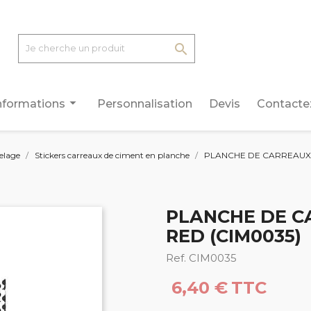

arrow_drop_down
nformations
Personnalisation
Devis
Contacte
relage
Stickers carreaux de ciment en planche
PLANCHE DE CARREAUX 
PLANCHE DE C
RED (CIM0035)
Ref. CIM0035
6,40 €
TTC