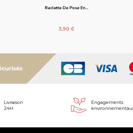
Raclette De Pose En...
Prix
3,90 €
Livraison
Engagements
24H
environnementau