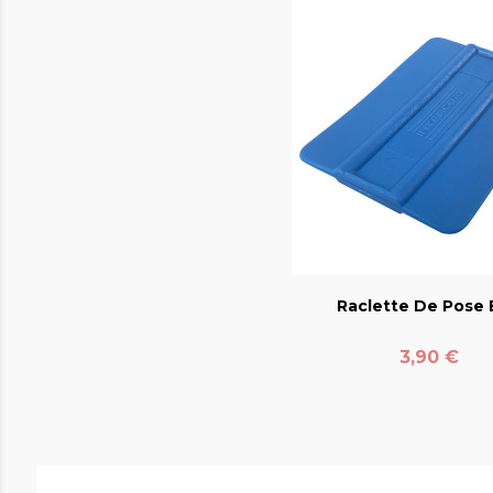
favorite_bord
Raclette De Pose E
Prix
3,90 €