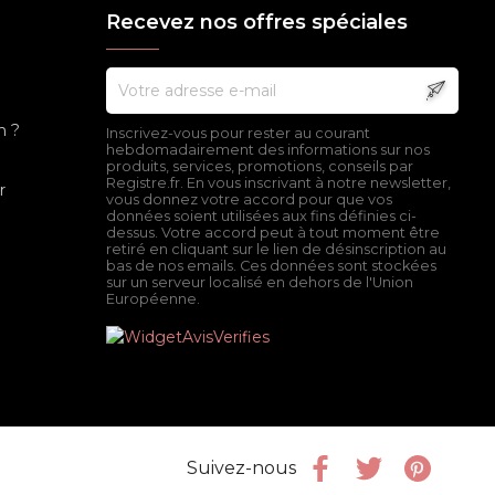
Recevez nos offres spéciales
n ?
Inscrivez-vous pour rester au courant
hebdomadairement des informations sur nos
produits, services, promotions, conseils par
Registre.fr. En vous inscrivant à notre newsletter,
r
vous donnez votre accord pour que vos
données soient utilisées aux fins définies ci-
dessus. Votre accord peut à tout moment être
retiré en cliquant sur le lien de désinscription au
bas de nos emails. Ces données sont stockées
sur un serveur localisé en dehors de l'Union
Européenne.
Facebook
Twitter
Pinter
Suivez-nous