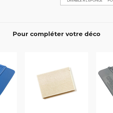
LAVABLE À L'ÉPONGE
PO
Pour compléter votre déco
er
favorite_border