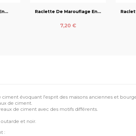
n...
Raclette De Marouflage En...
Raclet
Prix
7,20 €
e ciment évoquant l'esprit des maisons anciennes et bourge
ux de ciment.
reaux de ciment avec des motifs différents.
outarde et noir.
t :