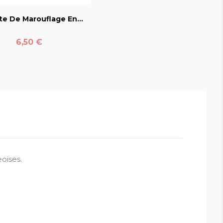
te De Marouflage En...
Prix
6,50 €
oises.