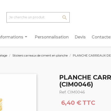

arrow_drop_down
nformations
Personnalisation
Devis
Contacte
relage
Stickers carreaux de ciment en planche
PLANCHE CARREAUX DE 
PLANCHE CARR
(CIM0046)
Ref. CIM0046
6,40 €
TTC