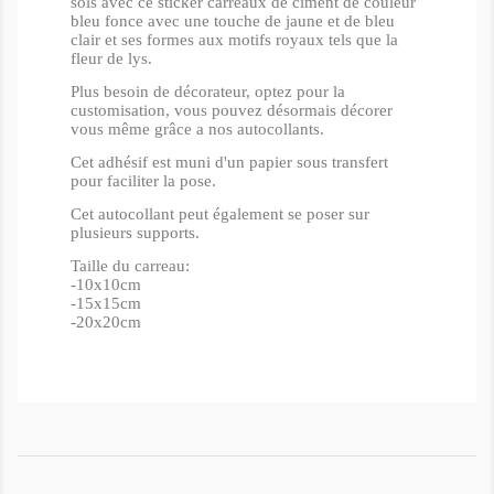
sols avec ce sticker carreaux de ciment de couleur
bleu fonce avec une touche de jaune et de bleu
clair et ses formes aux motifs royaux tels que la
fleur de lys.
Plus besoin de décorateur, optez pour la
customisation, vous pouvez désormais décorer
vous même grâce a nos autocollants.
Cet adhésif est muni d'un papier sous transfert
pour faciliter la pose.
Cet autocollant peut également se poser sur
plusieurs supports.
Taille du carreau:
-10x10cm
-15x15cm
-20x20cm