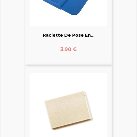
Raclette De Pose En...
Prix
3,90 €