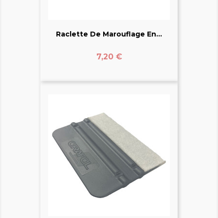
Raclette De Marouflage En...
Prix
7,20 €