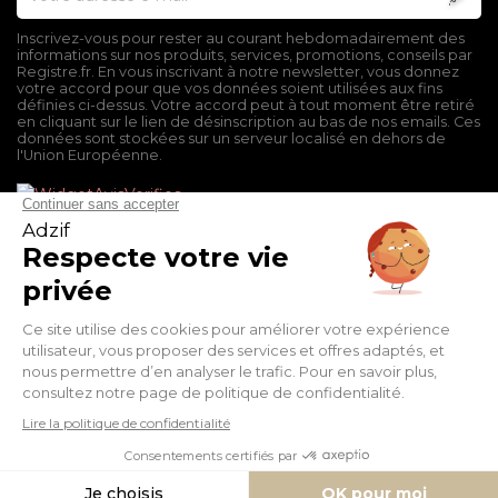
Inscrivez-vous pour rester au courant hebdomadairement des
informations sur nos produits, services, promotions, conseils par
Registre.fr. En vous inscrivant à notre newsletter, vous donnez
votre accord pour que vos données soient utilisées aux fins
définies ci-dessus. Votre accord peut à tout moment être retiré
en cliquant sur le lien de désinscription au bas de nos emails. Ces
données sont stockées sur un serveur localisé en dehors de
l'Union Européenne.
Mentions légales
Conditions générales de vente
Politique de confidentialité
Facebook
Twitter
Pinterest
Suivez-nous