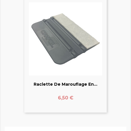
Raclette De Marouflage En...
Prix
6,50 €