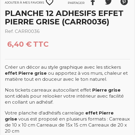
favorite_border
Ajouter à mes favoris
Partager
PLANCHE 12 ADHESIFS EFFET
PIERRE GRISE (CARR0036)
Ref. CARR0036
6,40 €
TTC
Créer un décor au style graphique avec les stickers
effet Pierre grise
ou apportez à vos murs, chaleur et
matière tout en douceur avec le ton naturel.
Nos tickets carreaux autocollant effet
Pierre grise
sont idéals pour relooker votre intérieur avec facilité
en collant un adhésif.
Votre planche d'adhésifs carrelage
effet Pierre
grise
vous est proposé en plusieurs formats : Carreaux
de 10 x 10 cm Carreaux de 15x 15 cm Carreaux de 20 x
20 cm