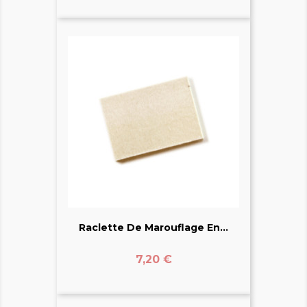
Raclette De Marouflage En...
Prix
7,20 €