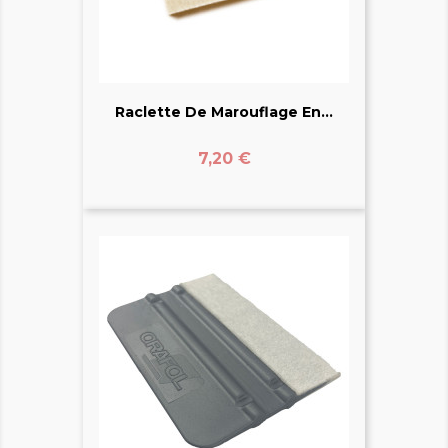
Raclette De Marouflage En...
Prix
7,20 €