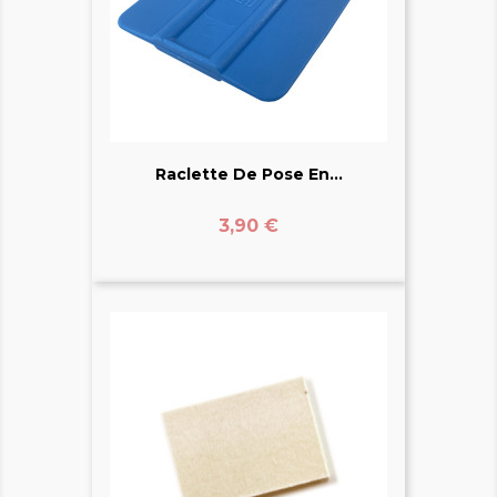
Raclette De Pose En...
Prix
3,90 €