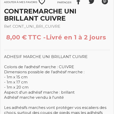
favorite_border
Ajouter à mes favoris
Partager
CONTREMARCHE UNI
BRILLANT CUIVRE
Ref. CONT_UNI_BRI_CUIVRE
8,00 €
TTC
Livré en 1 à 2 jours
ADHESIF MARCHE UNI BRILLANT CUIVRE
Coloris de l'adhésif marche : CUIVRE
Dimensions possible de l'adhésif marche :
- 1m x 15 cm
- 1m x 17 cm
- 1m x 20 cm
Aspect d'un adhésif marche : brillant
Adhésif marche vendu à l'unité
Les adhésifs marches vont protéger vos escaliers des
chocs, surtout des coups de pieds mais les adhésifs