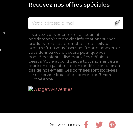
Recevez nos offres spéciales
n ?
Inscrivez-vous pour rester au courant
hebdomadairement des informations sur nos
produits, services, promotions, conseils par
Registre.fr. En vous inscrivant à notre newsletter,
r
vous donnez votre accord pour que vos
données soient utilisées aux fins définies ci-
dessus. Votre accord peut à tout moment être
retiré en cliquant sur le lien de désinscription au
bas de nos emails. Ces données sont stockées
sur un serveur localisé en dehors de l'Union
Européenne.
Facebook
Twitter
Pinter
Suivez-nous