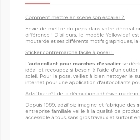
Comment mettre en scène son escalier ?
Envie de mettre du peps dans votre décoration d
différence ! D’ailleurs, le modèle Yellowleaf e
moutarde et ses différents motifs graphiques, la
Sticker contremarche facile à poser !
L’
autocollant pour marches d’escalier
se décli
idéal et recoupez si besoin à l’aide d’un cutter.
soleil. Pour la pose, veillez à bien nettoyer le 
internet pour une application d'autocollants pour 
Adzif.biz : n°1 de la décoration adhésive made in
Depuis 1989, adzif.biz imagine et fabrique des
s
entreprise familiale veille à la qualité de produc
accessible à tous, sans gros travaux et surtout 