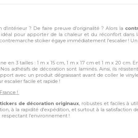
’intérieur ? De faire preuve d’originalité ? Alors la
cont
st idéal pour apporter de la chaleur et du réconfort dans l
 contremarche stciker égaye immédiatement l’escalier ! Un ré
ne en 3 tailles : 1 m x 15 cm, 1 m x 17 cm et 1 m x 20 cm. E
 Nos adhésifs de décoration sont laminés. Ainsi, ils résist
support avec un produit dégraissant avant de coller le vinyl
escalier facile et rapide !
 France !
tickers de décoration originaux
, robustes et faciles à ut
tion, à la rapidité d'expédition, et surtout à la satisfaction 
en respectant l’environnement !