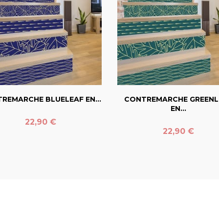
favorite_border
favorite_border
REMARCHE BLUELEAF EN...
CONTREMARCHE GREENL
EN...
Prix
22,90 €
Prix
22,90 €