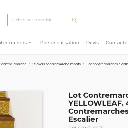

arrow_drop_down
nformations
Personnalisation
Devis
Contacte
r contre-marche
Stickers contremarche motifs
Lot contremarches à col
Lot Contremarc
YELLOWLEAF. 4
Contremarches 
Escalier