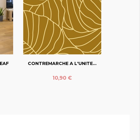
favorite_border
EAF
CONTREMARCHE A L'UNITE...
Prix
10,90 €