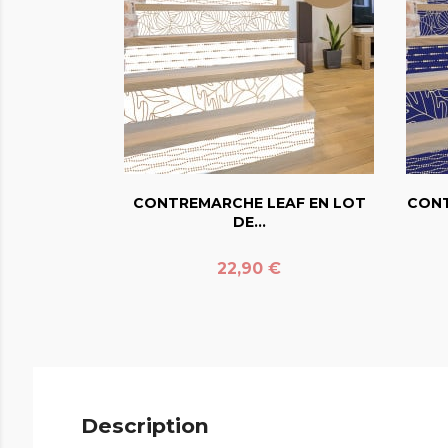
favorite_border
CONTREMARCHE LEAF EN LOT
CONT
DE...
Prix
22,90 €
Description