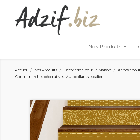
arrow_drop_down
Nos Produits
I
Accueil
Nos Produits
Décoration pour la Maison
Adhésif pou
Contremarches décoratives. Autocollants escalier