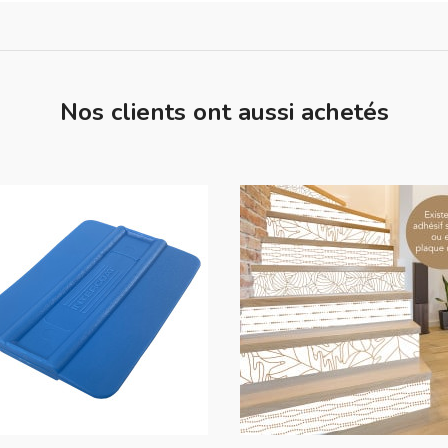
Nos clients ont aussi achetés
favorite_border
favorite_border