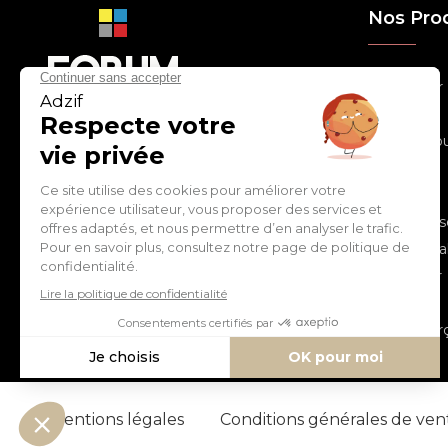
Nos Pro
> Relooker
> Habiller
con
tact
@
adz
if.biz
> Chouchou
> Egayer
> Décorer
ZI de Cantimpré Avenue de
> Customis
l'Europe CS60014
59400 CAMBRAI - FRANCE
> Personnal
> S'inspirer
Tél :
03 27 74 97 00
> Fêter
> Commerç
Mentions légales
Conditions générales de ve