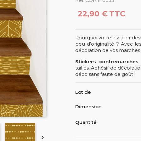
Ref. CONT_0035
22,90 €
TTC
Pourquoi votre escalier devr
peu d’originalité ? Avec le
décoration de vos marches e
Stickers contremarches
tailles. Adhésif de décorati
déco sans faute de goût !
Lot de
Dimension
Quantité
