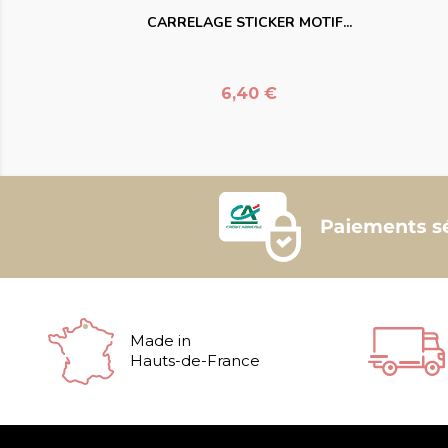
CARRELAGE STICKER MOTIF...
Prix
6,40 €
Made in
Hauts-de-France