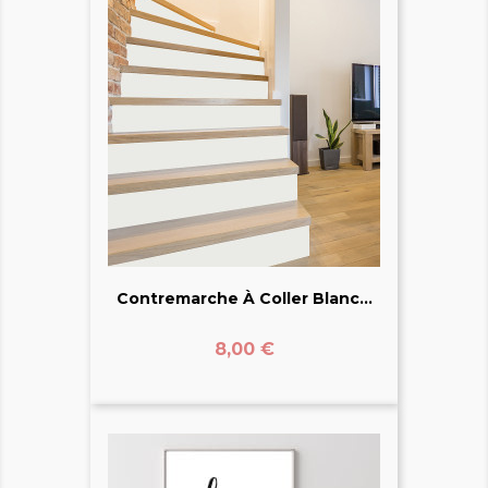
Contremarche À Coller Blanc...
Prix
8,00 €