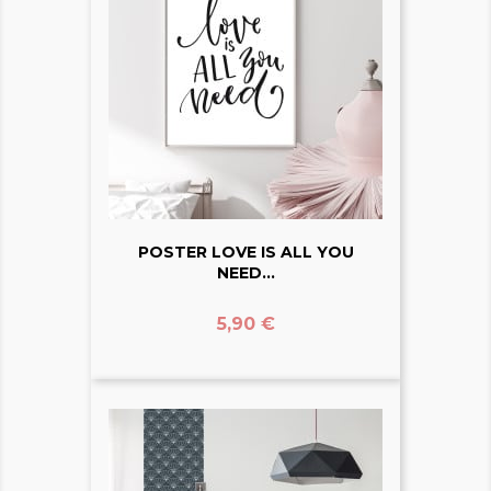
POSTER LOVE IS ALL YOU
NEED...
Prix
5,90 €