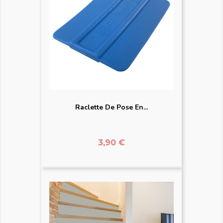
Raclette De Pose En...
Prix
3,90 €