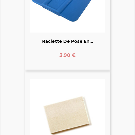
Raclette De Pose En...
Prix
3,90 €