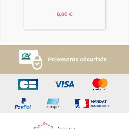
Prix
8,00 €
Made in