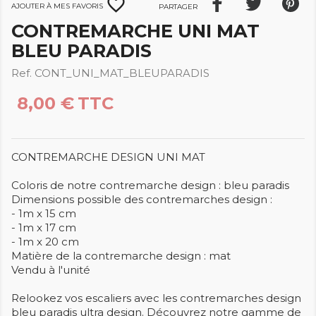
favorite_border
Ajouter à mes favoris
Partager
CONTREMARCHE UNI MAT
BLEU PARADIS
Ref. CONT_UNI_MAT_BLEUPARADIS
8,00 €
TTC
CONTREMARCHE DESIGN UNI MAT
Coloris de notre contremarche design : bleu paradis
Dimensions possible des contremarches design :
- 1m x 15 cm
- 1m x 17 cm
- 1m x 20 cm
Matière de la contremarche design : mat
Vendu à l'unité
Relookez vos escaliers avec les contremarches design
bleu paradis ultra design. Découvrez notre gamme de