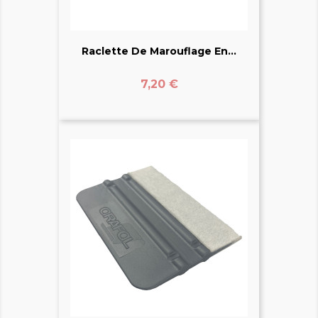
Raclette De Marouflage En...
Prix
7,20 €