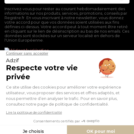
Inscrivez-vous pour rester au courant hebdomadairement des
informations sur nos produits, services, promotions, conseils par
Registre.fr. En vous inscrivant à notre newsletter, vous donnez
votre accord pour que vos données soient utilisées aux fins
définies ci-dessus. Votre accord peut à tout moment être retiré
en cliquant sur le lien de désinscription au bas de nos emails. Ces
données sont stockées sur un serveur localisé en dehors de
l'Union Européenne.
Mentions légales
Conditions générales de vente
Politique de confidentialité
Facebook
Twitter
Pinterest
Suivez-nous