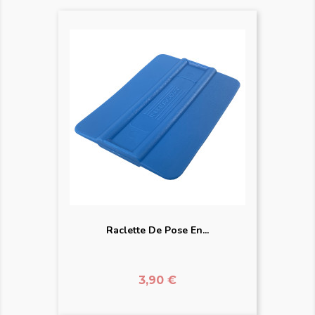
Raclette De Pose En...
Prix
3,90 €