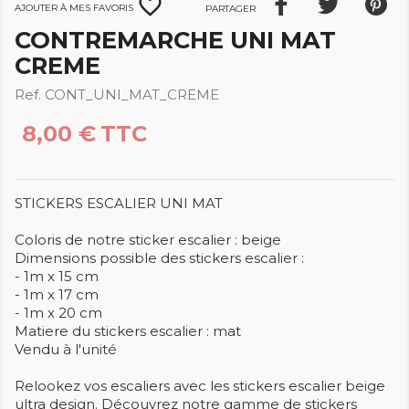
favorite_border
Ajouter à mes favoris
Partager
CONTREMARCHE UNI MAT
CREME
Ref. CONT_UNI_MAT_CREME
8,00 €
TTC
STICKERS ESCALIER UNI MAT
Coloris de notre sticker escalier : beige
Dimensions possible des stickers escalier :
- 1m x 15 cm
- 1m x 17 cm
- 1m x 20 cm
Matiere du stickers escalier : mat
Vendu à l'unité
Relookez vos escaliers avec les stickers escalier beige
ultra design. Découvrez notre gamme de stickers