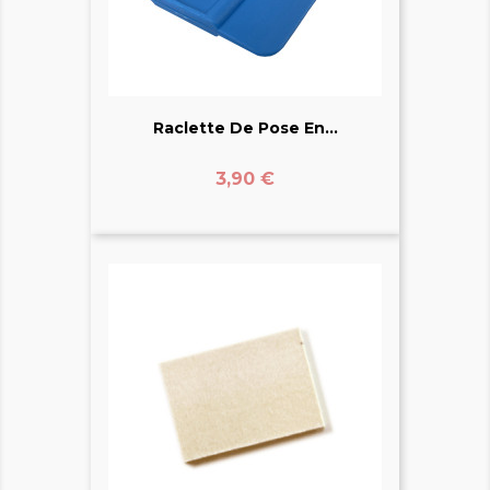
Raclette De Pose En...
Prix
3,90 €