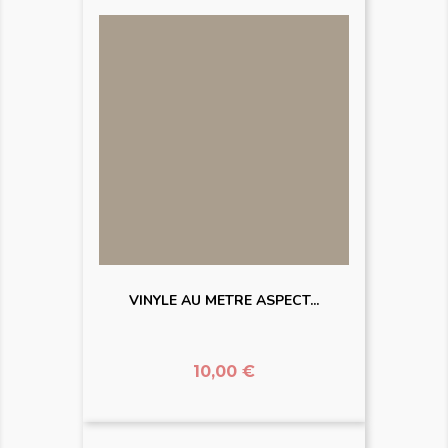
VINYLE AU METRE ASPECT...
Prix
10,00 €