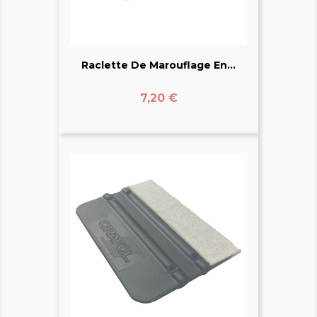
Raclette De Marouflage En...
Prix
7,20 €