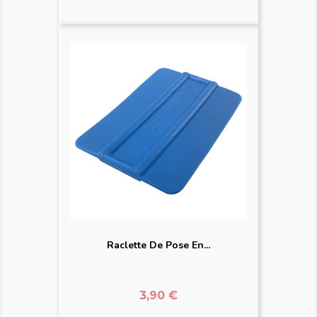
Raclette De Pose En...
Prix
3,90 €