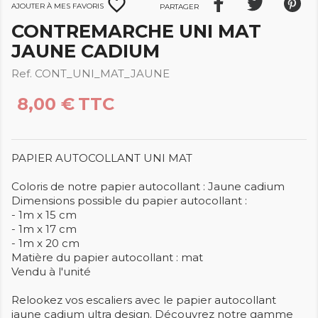
favorite_border
Ajouter à mes favoris
Partager
CONTREMARCHE UNI MAT
JAUNE CADIUM
Ref. CONT_UNI_MAT_JAUNE
8,00 €
TTC
PAPIER AUTOCOLLANT UNI MAT
Coloris de notre papier autocollant : Jaune cadium
Dimensions possible du papier autocollant :
- 1m x 15 cm
- 1m x 17 cm
- 1m x 20 cm
Matière du papier autocollant : mat
Vendu à l'unité
Relookez vos escaliers avec le papier autocollant
jaune cadium ultra design. Découvrez notre gamme