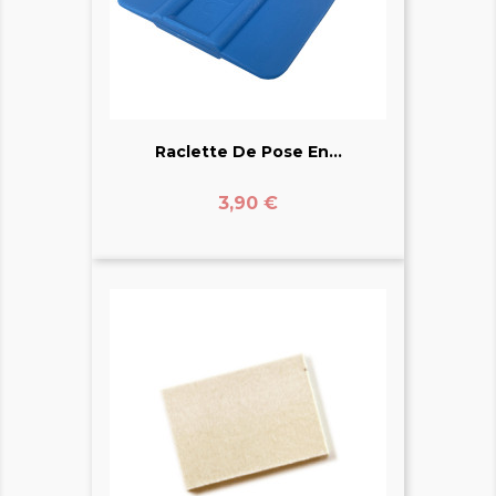
Raclette De Pose En...
Prix
3,90 €