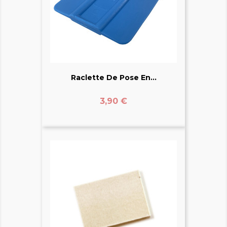
Raclette De Pose En...
Prix
3,90 €