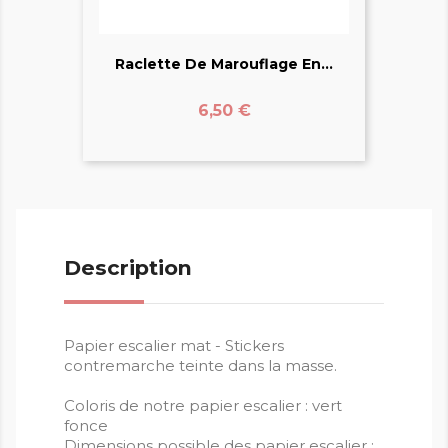
Raclette De Marouflage En...
Prix
6,50 €
Description
Papier escalier mat - Stickers
contremarche teinte dans la masse.
Coloris de notre papier escalier : vert
fonce
Dimensions possible des papier escalier :