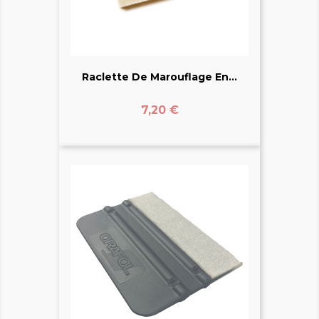
Raclette De Marouflage En...
Prix
7,20 €