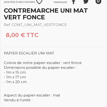
favorite_border
Ajouter à mes favoris
Partager
CONTREMARCHE UNI MAT
VERT FONCE
Ref. CONT_UNI_MAT_VERTFONCE
8,00 €
TTC
PAPIER ESCALIER UNI MAT
Coloris de notre papier escalier : vert fonce
Dimensions possible du papier escalier :
- 1m x 15 cm
- 1m x 17 cm
- 1m x 20 cm
Aspect du papier escalier : mat
Vendu à l'unité