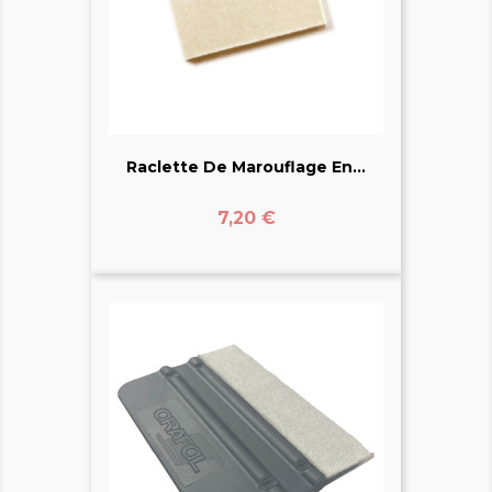
Raclette De Marouflage En...
Prix
7,20 €