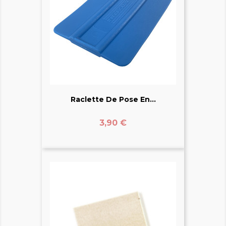
Raclette De Pose En...
Prix
3,90 €