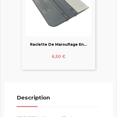
Raclette De Marouflage En...
Prix
6,50 €
Description