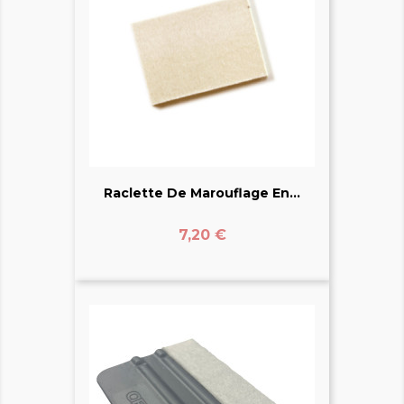
Raclette De Marouflage En...
Prix
7,20 €