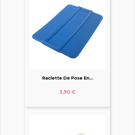
Raclette De Pose En...
Prix
3,90 €