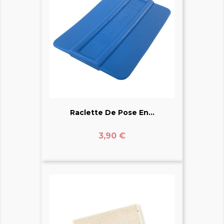
Raclette De Pose En...
Prix
3,90 €