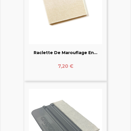
Raclette De Marouflage En...
Prix
7,20 €