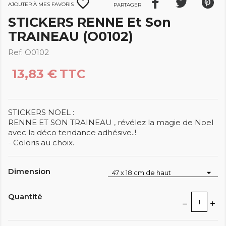
favorite_border
Ajouter à mes favoris
Partager
STICKERS RENNE Et Son
TRAINEAU (O0102)
Ref. O0102
13,83 €
TTC
STICKERS NOEL :
RENNE ET SON TRAINEAU , révélez la magie de Noel
avec la déco tendance adhésive..!
- Coloris au choix.
Dimension
Quantité