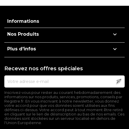
Informations

Nos Produits

Plus d'infos
Recevez nos offres spéciales
Inscrivez-vous pour rester au courant hebdomadairement des
informations sur nos produits, services, promotions, conseils par
Registre.fr. En vous inscrivant à notre newsletter, vous donnez
votre accord pour que vos données soient utilisées aux fins
définies ci-dessus. Votre accord peut à tout moment être retiré
en cliquant sur le lien de désinscription au bas de nos emails. Ces
données sont stockées sur un serveur localisé en dehors de
l'Union Européenne.