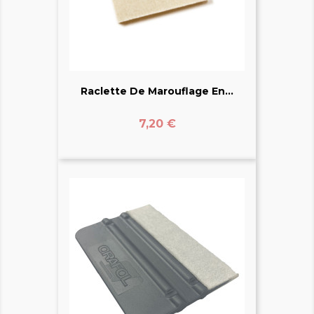
Raclette De Marouflage En...
Prix
7,20 €