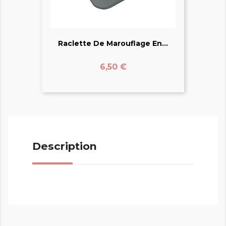
Raclette De Marouflage En...
Prix
6,50 €
Description