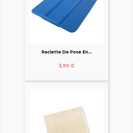
Raclette De Pose En...
Prix
3,90 €