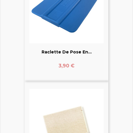
Raclette De Pose En...
Prix
3,90 €