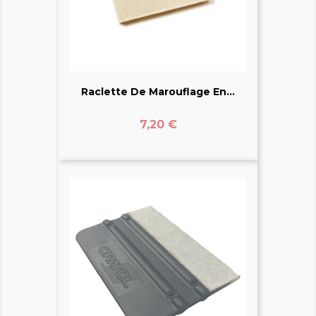
Raclette De Marouflage En...
Prix
7,20 €