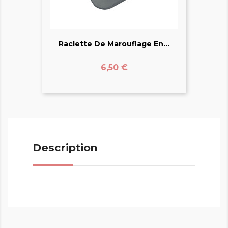
Raclette De Marouflage En...
Prix
6,50 €
Description