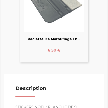
Raclette De Marouflage En...
Prix
6,50 €
Description
STICKERS NOEL : PLANCHE DE 9