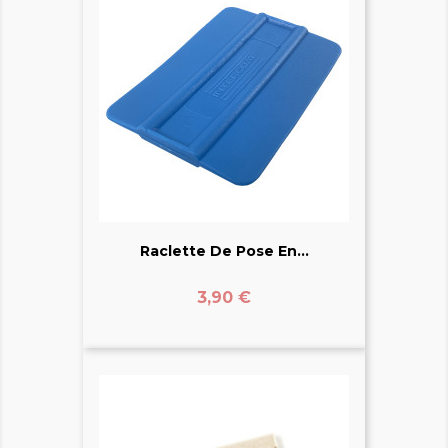
Raclette De Pose En...
Prix
3,90 €