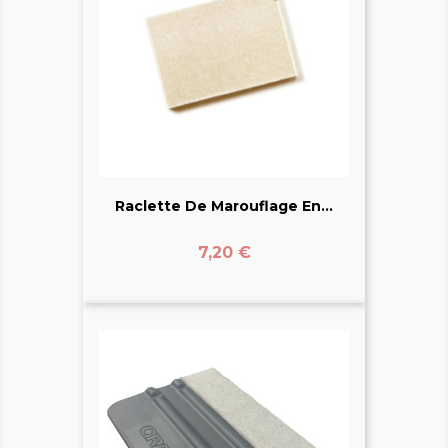
Raclette De Marouflage En...
Prix
7,20 €