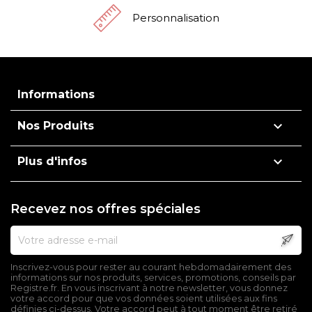
Personnalisation
Informations

Nos Produits

Plus d'infos
Recevez nos offres spéciales
Inscrivez-vous pour rester au courant hebdomadairement des
informations sur nos produits, services, promotions, conseils par
Registre.fr. En vous inscrivant à notre newsletter, vous donnez
votre accord pour que vos données soient utilisées aux fins
définies ci-dessus. Votre accord peut à tout moment être retiré