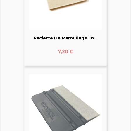
Raclette De Marouflage En...
Prix
7,20 €