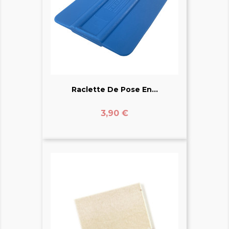
Raclette De Pose En...
Prix
3,90 €