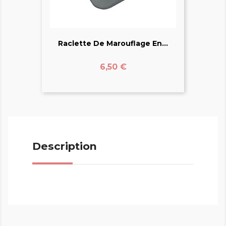
Raclette De Marouflage En...
Prix
6,50 €
Description