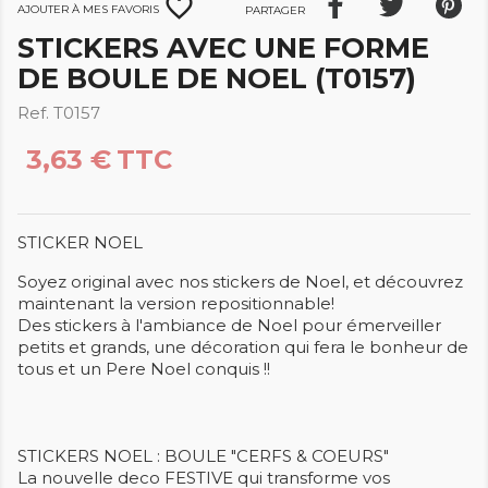
favorite_border
Ajouter à mes favoris
Partager
STICKERS AVEC UNE FORME
DE BOULE DE NOEL (T0157)
Ref. T0157
3,63 €
TTC
STICKER NOEL
Soyez original avec nos stickers de Noel, et découvrez
maintenant la version repositionnable!
Des stickers à l'ambiance de Noel pour émerveiller
petits et grands, une décoration qui fera le bonheur de
tous et un Pere Noel conquis !!
STICKERS NOEL : BOULE "CERFS & COEURS"
La nouvelle deco FESTIVE qui transforme vos