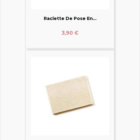
Raclette De Pose En...
Prix
3,90 €