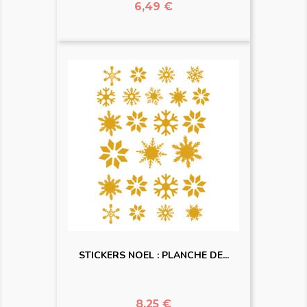
Prix
6,49 €
STICKERS NOEL : PLANCHE DE...
Prix
8,25 €