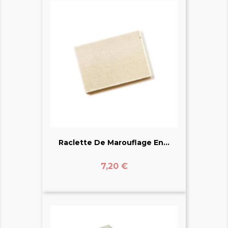
Raclette De Marouflage En...
Prix
7,20 €