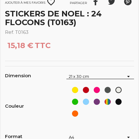
favorite_border
Ajouter à mes favoris
Partager
STICKERS DE NOEL : 24
FLOCONS (T0163)
Ref. T0163
15,18 €
TTC
Dimension
Jaune
Rouge
Rose
Gris
Blanc
Vert
Bleu
Violet
Multicolore
Noir
Couleur
ciel
Orange
Format