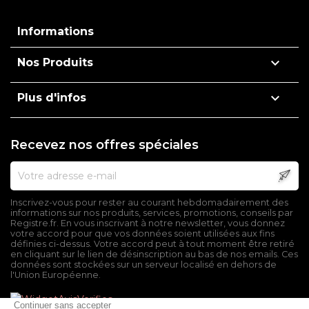
Informations

Nos Produits

Plus d'infos
Recevez nos offres spéciales
Inscrivez-vous pour rester au courant hebdomadairement des
informations sur nos produits, services, promotions, conseils par
Registre.fr. En vous inscrivant à notre newsletter, vous donnez
votre accord pour que vos données soient utilisées aux fins
définies ci-dessus. Votre accord peut à tout moment être retiré
en cliquant sur le lien de désinscription au bas de nos emails. Ces
données sont stockées sur un serveur localisé en dehors de
l'Union Européenne.