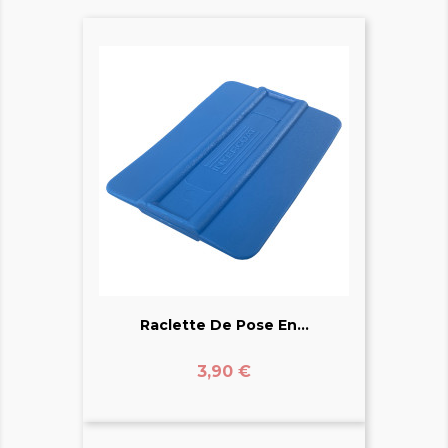
Raclette De Pose En...
Prix
3,90 €