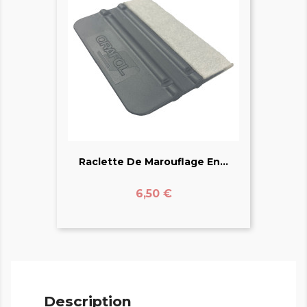
Raclette De Marouflage En...
Prix
6,50 €
Description