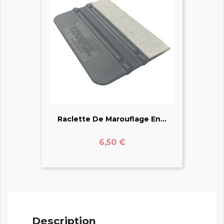
Raclette De Marouflage En...
Prix
6,50 €
Description