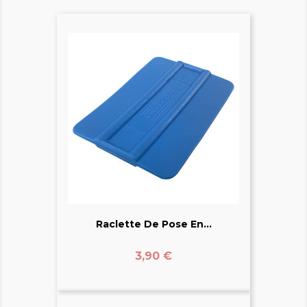
Raclette De Pose En...
Prix
3,90 €