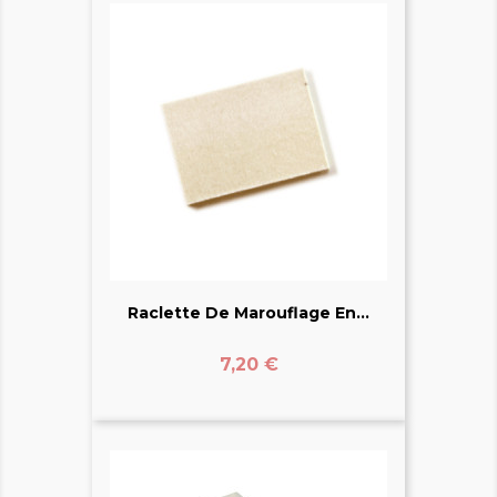
Raclette De Marouflage En...
Prix
7,20 €