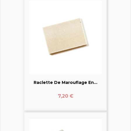
Raclette De Marouflage En...
Prix
7,20 €