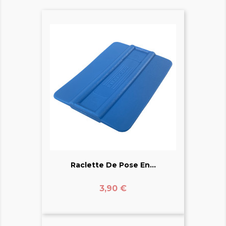
Raclette De Pose En...
Prix
3,90 €