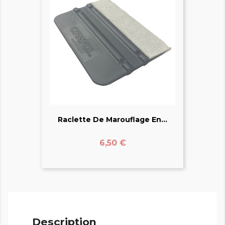
Raclette De Marouflage En...
Prix
6,50 €
Description