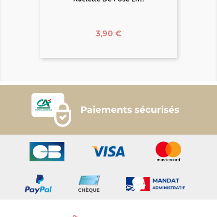
Prix
3,90 €