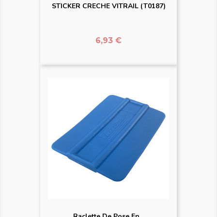
STICKER CRECHE VITRAIL (T0187)
Prix
6,93 €
Raclette De Pose En...