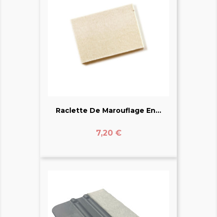
Raclette De Marouflage En...
Prix
7,20 €