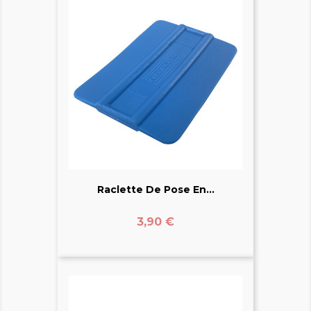
Raclette De Pose En...
Prix
3,90 €