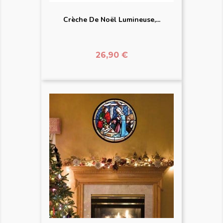
Crèche De Noël Lumineuse,...
Prix
26,90 €