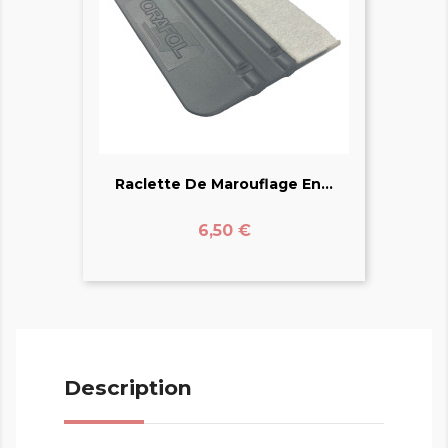
Raclette De Marouflage En...
Prix
6,50 €
Description