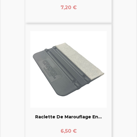
Prix
7,20 €
Raclette De Marouflage En...
Prix
6,50 €