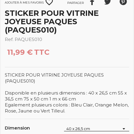
favorite_border
Ajouter à mes favoris
Partager
STICKER POUR VITRINE
JOYEUSE PAQUES
(PAQUES010)
Ref. PAQUES010
11,99 €
TTC
STICKER POUR VITRINE JOYEUSE PAQUES
(PAQUES010)
Disponible en plusieurs dimensions : 40 x 26,5 cm 55 x
36,5 cm 75 x 50 cm 1 m x 66 cm
Egalement plusieurs coloris : Bleu Clair, Orange Melon,
Rose, Jaune ou Vert Tilleul.
Dimension