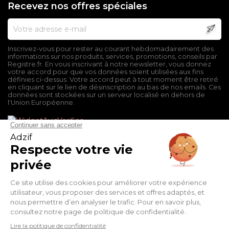
Recevez nos offres spéciales
Inscrivez-vous pour rester au courant hebdomadairement des
informations sur nos produits, services, promotions, conseils par
Registre.fr. En vous inscrivant à notre newsletter, vous donnez
votre accord pour que vos données soient utilisées aux fins
définies ci-dessus. Votre accord peut à tout moment être retiré
en cliquant sur le lien de désinscription au bas de nos emails. Ces
données sont stockées sur un serveur localisé en dehors de
l'Union Européenne.
Mentions légales
Conditions générales de vente
Politique de confidentialité