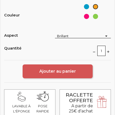
Bleu
Orange
Clair
Melon
Couleur
Rose
Vert
-
Tilleul
Pink
Aspect
Quantité
Ajouter au panier
RACLETTE
OFFERTE
A partir de
LAVABLE À
POSE
25€ d'achat
L'ÉPONGE
RAPIDE